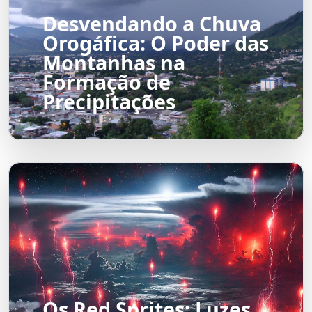
Desvendando a Chuva
Orogáfica: O Poder das
Montanhas na
Formação de
Precipitações
Os Red Sprites: Luzes