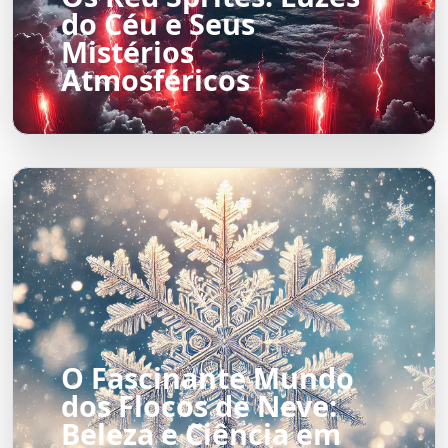
do Céu e Seus
Mistérios
Atmosféricos
O Fascinante Mundo
dos Flocos de Neve:
Beleza e Ciência em