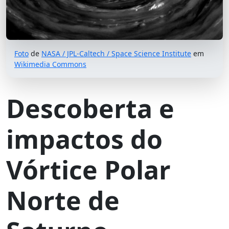
Foto
de
NASA / JPL-Caltech / Space Science Institute
em
Wikimedia Commons
Descoberta e
impactos do
Vórtice Polar
Norte de