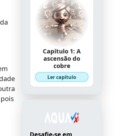
 da
Capítulo 1: A
ascensão do
cobre
 em
Ler capítulo
idade
outra
 pois
Desafie-se em