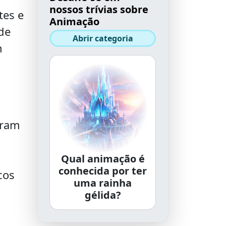
nossos trívias sobre
tes e
Animação
de
Abrir categoria
m
eram
Qual animação é
conhecida por ter
cos
uma rainha
gélida?