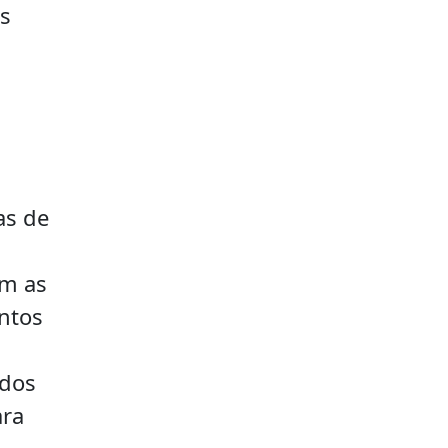
es
as de
am as
entos
 dos
ara