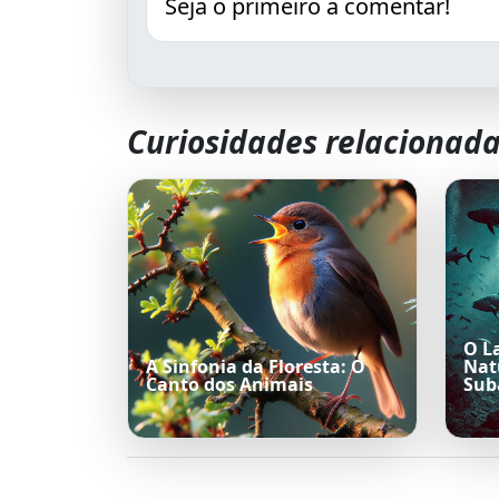
Seja o primeiro a comentar!
Curiosidades relacionad
O L
A Sinfonia da Floresta: O
Nat
Canto dos Animais
Sub