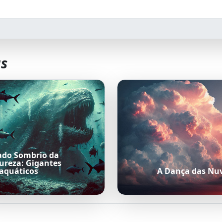
as
ado Sombrio da
ureza: Gigantes
aquáticos
A Dança das Nu