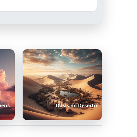
vens
Oasis no Deserto