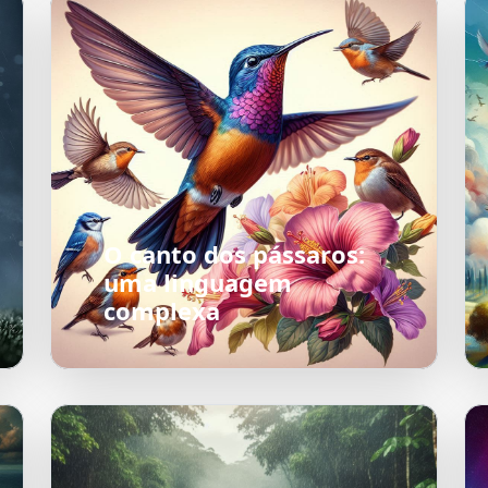
O canto dos pássaros:
uma linguagem
complexa