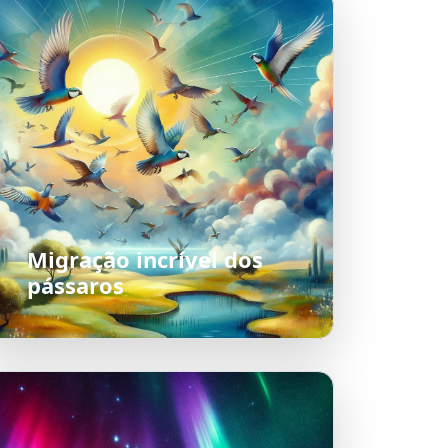
Migração incrível dos
pássaros