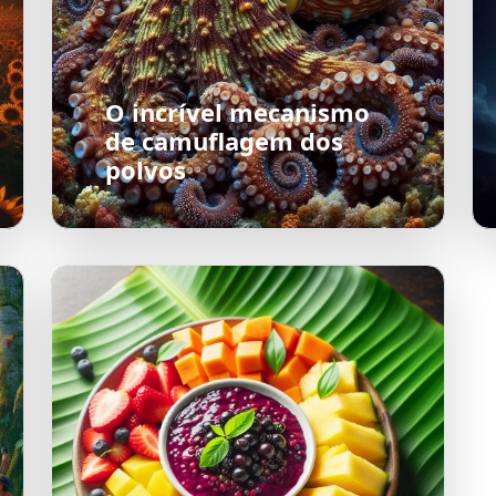
O incrível mecanismo
de camuflagem dos
polvos