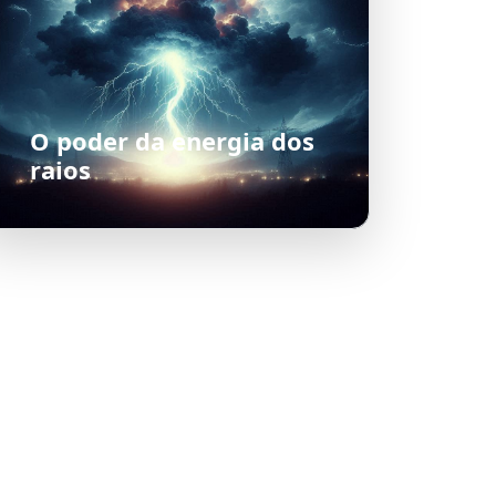
O poder da energia dos
raios