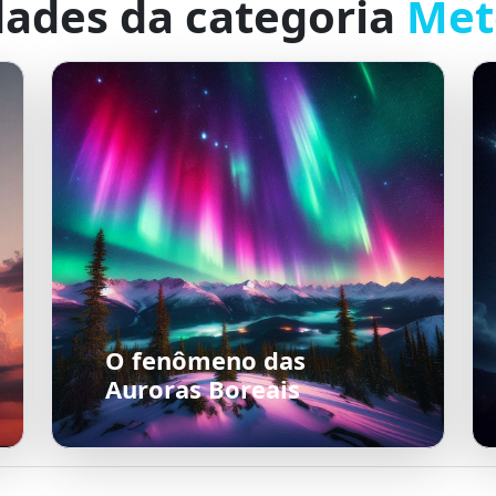
dades da categoria
Met
O fenômeno das
Auroras Boreais