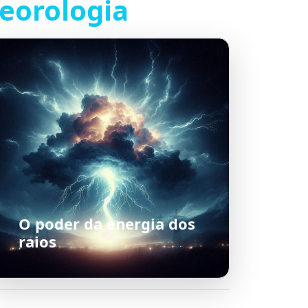
eorologia
O poder da energia dos
raios