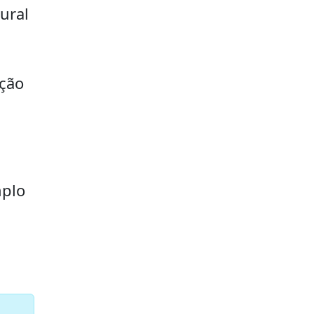
ural
ação
mplo