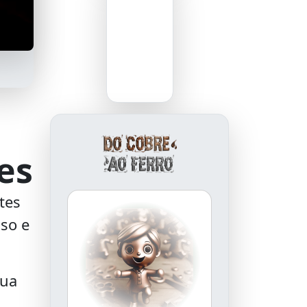
es
tes
so e
qua