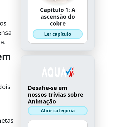
Capítulo 1: A
ascensão do
pos
cobre
ensa
Ler capítulo
a.
rem
dois
Desafie-se em
nossos trívias sobre
Animação
Abrir categoria
metas