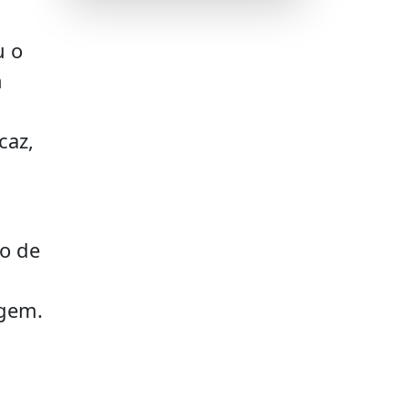
u o
m
caz,
to de
agem.