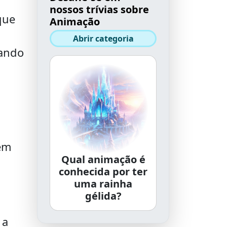
nossos trívias sobre
que
Animação
Abrir categoria
tando
tem
Qual animação é
conhecida por ter
uma rainha
gélida?
 a