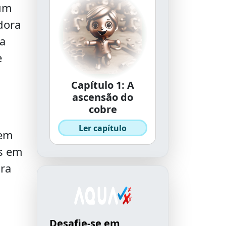
 um
dora
a
e
Capítulo 1: A
ascensão do
cobre
u
Ler capítulo
 em
as em
ara
Desafie-se em