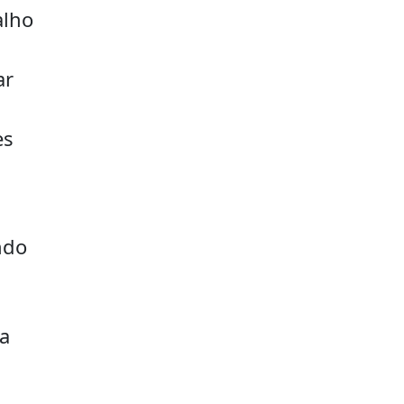
alho
ar
es
ndo
va