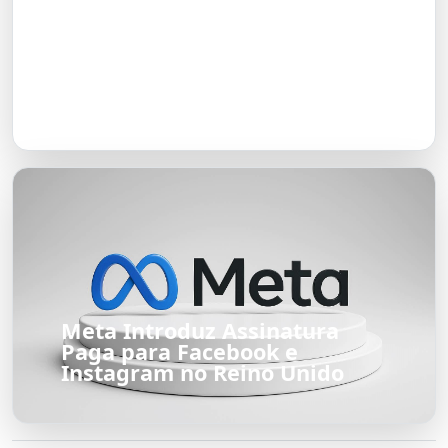
O Futuro do Nubank:
Transformação em Banco até
2026
Meta Introduz Assinatura
Paga para Facebook e
Instagram no Reino Unido