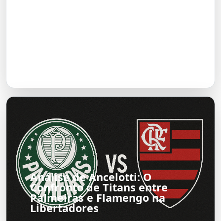
A Tragicomédia da Relação de
Gerluce e Paulinho em Três
Graças: A Visão de Sophie
Charlotte
Análise de Ancelotti: O
Confronto de Titans entre
Palmeiras e Flamengo na
Libertadores