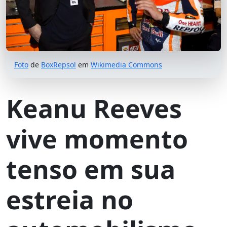
Foto
de
BoxRepsol
em
Wikimedia Commons
Keanu Reeves
vive momento
tenso em sua
estreia no