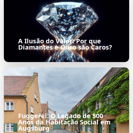
A Ilusão do Valor: Por que
Diamantes e Ouro são Caros?
Fuggerei: O Legado de 500
Anos da Habitação Social em
Augsburg