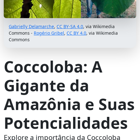
Gabrielly Delamarche
,
CC BY-SA 4.0
, via Wikimedia
Commons -
Rogério Gribel
,
CC BY 4.0
, via Wikimedia
Commons
Coccoloba: A
Gigante da
Amazônia e Suas
Potencialidades
Explore a importância da Coccoloba