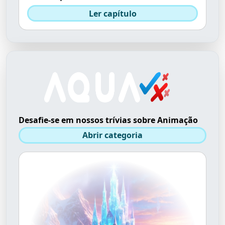
Ler capítulo
Desafie-se em nossos trívias sobre Animação
Abrir categoria