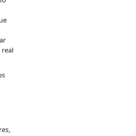
que
ar
 real
os
res,