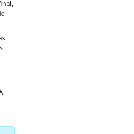
inal,
de
às
s
A