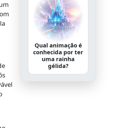
 um
Com
la
Qual animação é
conhecida por ter
uma rainha
de
gélida?
ós
vável
o
ho