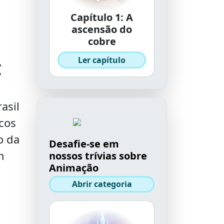
Capítulo 1: A
ascensão do
cobre
Ler capítulo
C
asil
icos
o da
Desafie-se em
m
nossos trívias sobre
Animação
Abrir categoria