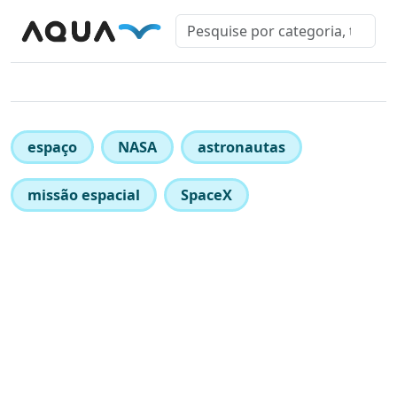
espaço
NASA
astronautas
missão espacial
SpaceX