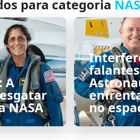
dos para categoria
NA
Interfer
falantes
: A
Astrona
Resgatar
enfrent
da NASA
no espa