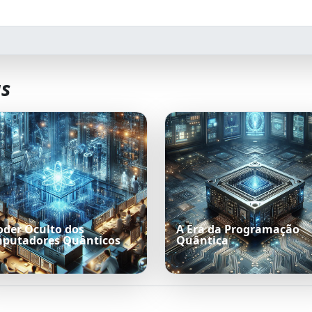
as
oder Oculto dos
A Era da Programação
putadores Quânticos
Quântica