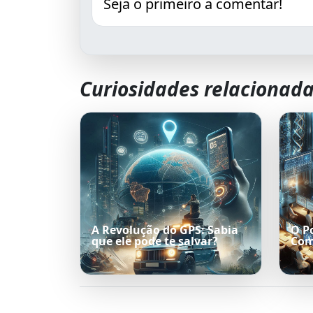
Seja o primeiro a comentar!
Curiosidades relacionad
A Revolução do GPS: Sabia
O P
que ele pode te salvar?
Com