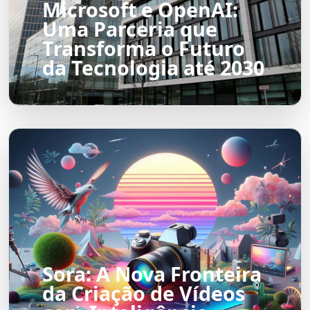
Microsoft e OpenAI:
Uma Parceria que
Transforma o Futuro
da Tecnologia até 2030
Sora: A Nova Fronteira
da Criação de Vídeos