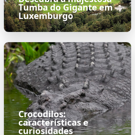
Tumba do Gigante em
Luxemburgo
Crocodilos:
características e
curiosidades