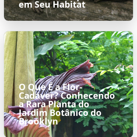
em Seu Habitat
O Que É a Flor-
Cadáver? Conhecendo
a Rara Planta do
Jardim Botânico do
Brooklyn