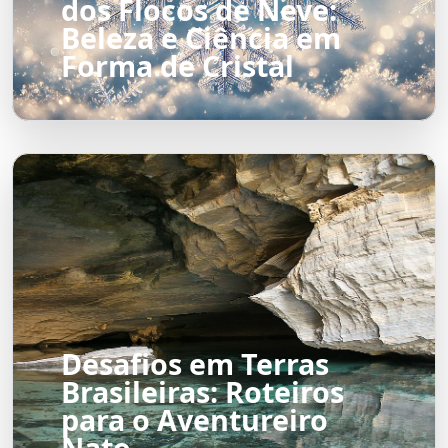
dos Flocos de Neve:
Beleza e Ciência em
Forma de Cristal
Desafios em Terras
Brasileiras: Roteiros
para o Aventureiro
Nato