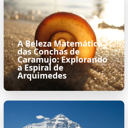
A Beleza Matemática
das Conchas de
Caramujo: Explorando
a Espiral de
Arquimedes