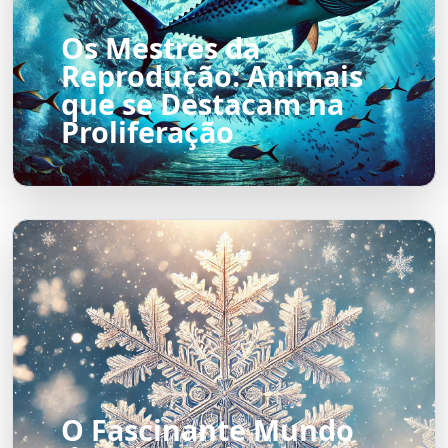
Os Mestres da
Reprodução: Animais
que se Destacam na
Proliferação
O Fascinante Mundo