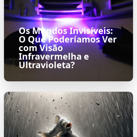
Os Mundos Invisíveis:
O Que Poderíamos Ver
com Visão
Infravermelha e
Ultravioleta?