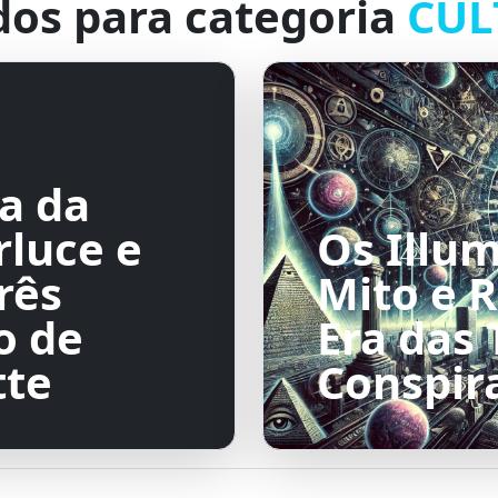
dos para categoria
CUL
a da
rluce e
Os Illum
rês
Mito e 
o de
Era das 
tte
Conspir