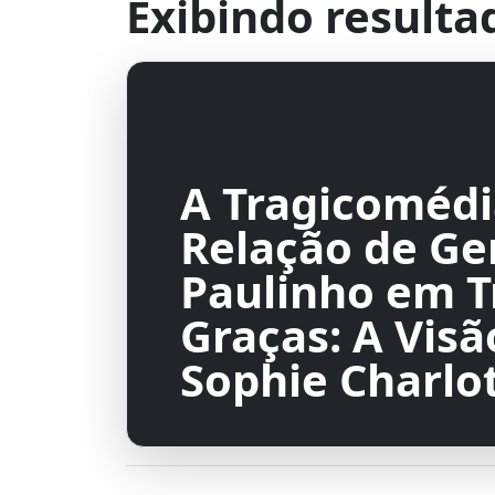
Exibindo resulta
A Tragicomédi
Relação de Ge
Paulinho em T
Graças: A Visã
Sophie Charlo