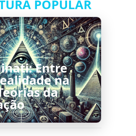
TURA POPULAR
inati: Entre
Realidade na
Teorias da
ação