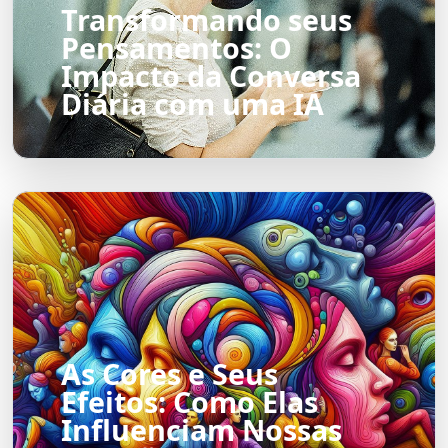
Transformando seus
Pensamentos: O
Impacto da Conversa
Diária com uma IA
As Cores e Seus
Efeitos: Como Elas
Influenciam Nossas