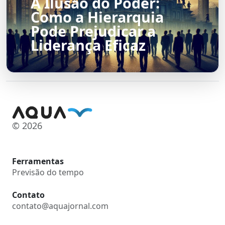
A Ilusão do Poder:
Como a Hierarquia
Pode Prejudicar a
Liderança Eficaz
© 2026
Ferramentas
Previsão do tempo
Contato
contato@aquajornal.com