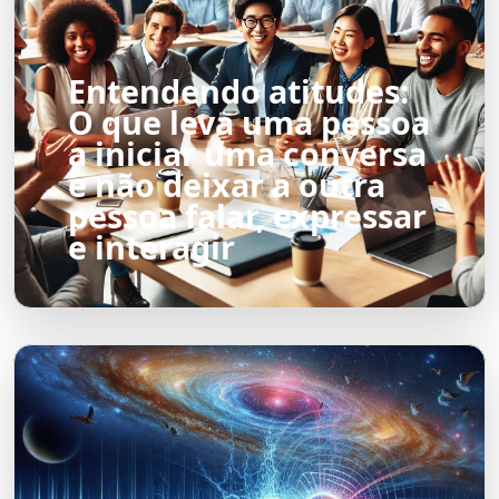
Entendendo atitudes:
O que leva uma pessoa
a iniciar uma conversa
e não deixar a outra
pessoa falar, expressar
e interagir