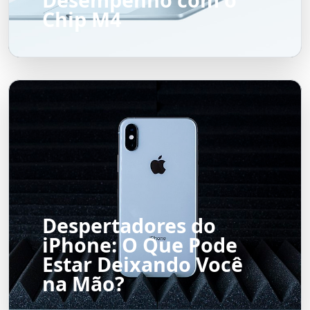
Chip M4
Despertadores do
iPhone: O Que Pode
Estar Deixando Você
na Mão?