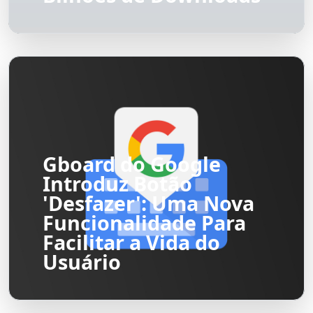
Gboard do Google
Introduz Botão
'Desfazer': Uma Nova
Funcionalidade Para
Facilitar a Vida do
Usuário