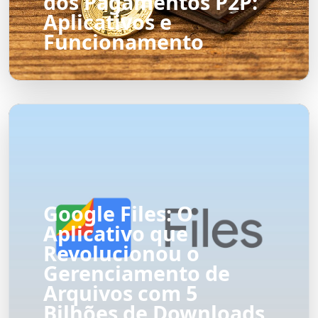
dos Pagamentos P2P:
Aplicativos e
Funcionamento
Google Files: O
Aplicativo que
Revolucionou o
Gerenciamento de
Arquivos com 5
Bilhões de Downloads