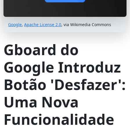
Google
,
Apache License 2.0
, via Wikimedia Commons
Gboard do
Google Introduz
Botão 'Desfazer':
Uma Nova
Funcionalidade