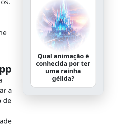
ios.
a
me
Qual animação é
conhecida por ter
App
uma rainha
gélida?
a
ar a
o de
dade