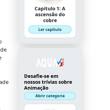
Capítulo 1: A
ascensão do
cobre
Ler capítulo
o
ade
e
e
Desafie-se em
dade
nossos trívias sobre
Animação
Abrir categoria