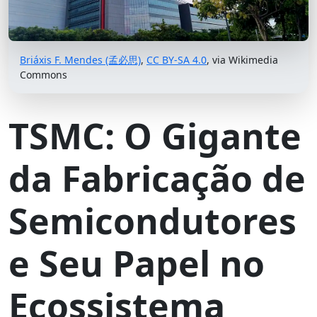
Briáxis F. Mendes (孟必思)
,
CC BY-SA 4.0
, via Wikimedia
Commons
TSMC: O Gigante
da Fabricação de
Semicondutores
e Seu Papel no
Ecossistema