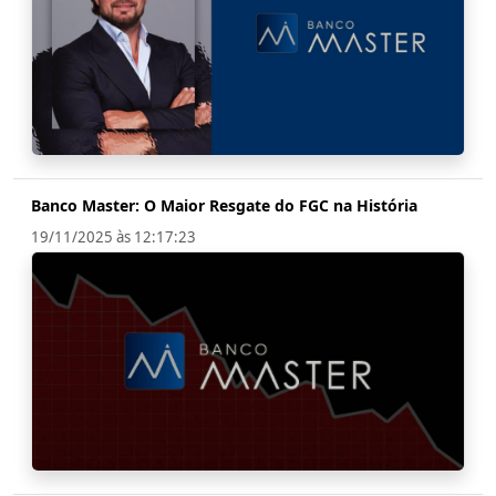
Banco Master: O Maior Resgate do FGC na História
19/11/2025 às 12:17:23