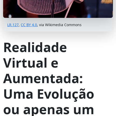
LR.127
,
CC BY 4.0
, via Wikimedia Commons
Realidade
Virtual e
Aumentada:
Uma Evolução
ou apenas um