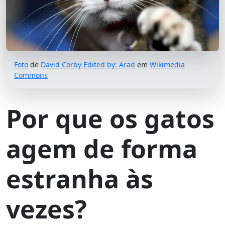
Foto
de
David Corby Edited by: Arad
em
Wikimedia
Commons
Por que os gatos
agem de forma
estranha às
vezes?