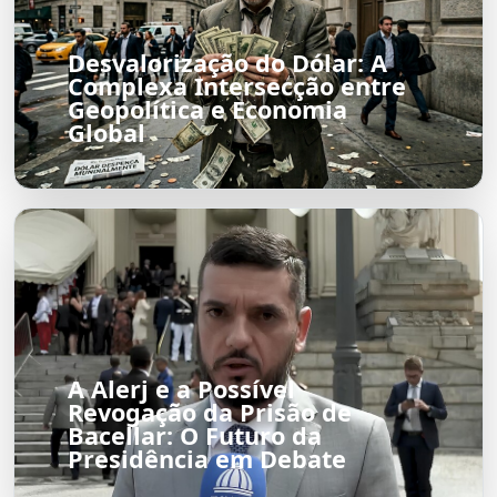
Desvalorização do Dólar: A
Complexa Intersecção entre
Geopolítica e Economia
Global
A Alerj e a Possível
Revogação da Prisão de
Bacellar: O Futuro da
Presidência em Debate