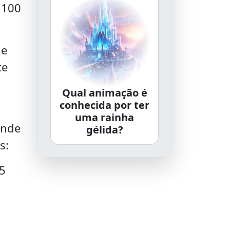
 100
de
te
Qual animação é
conhecida por ter
uma rainha
ande
gélida?
s:
5