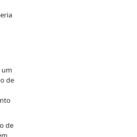
eria
o
r um
ão de
nto
ão de
bém