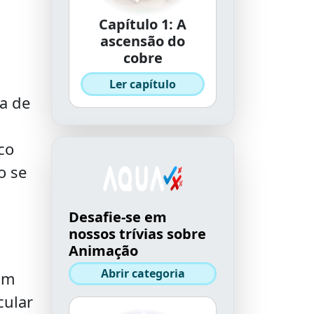
Capítulo 1: A
ascensão do
cobre
Ler capítulo
ia de
co
o se
Desafie-se em
nossos trívias sobre
Animação
Abrir categoria
cm
cular