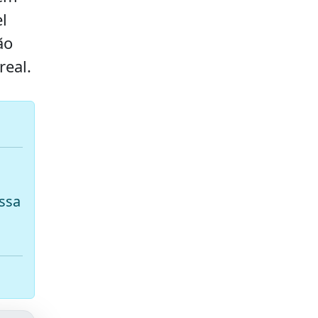
l
ão
real.
ssa