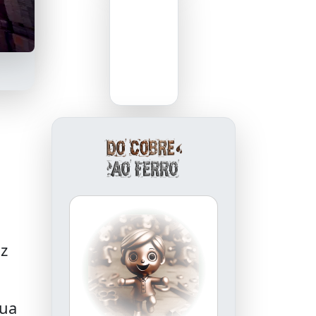
az
qua