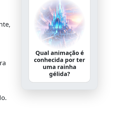
nte,
Qual animação é
conhecida por ter
ra
uma rainha
gélida?
do.