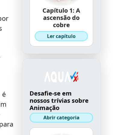
Capítulo 1: A
por
ascensão do
cobre
s
Ler capítulo
r
Desafie-se em
 é
nossos trívias sobre
com
Animação
e
Abrir categoria
 para