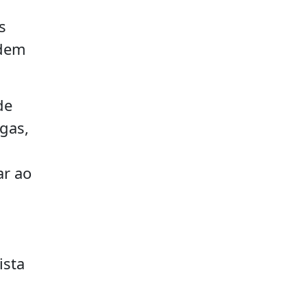
s
odem
de
ugas,
ar ao
ista