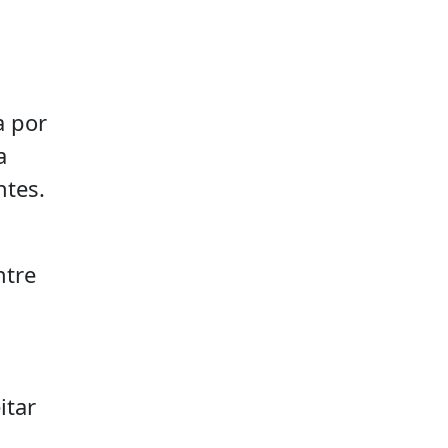
a por
a
ntes.
ntre
itar