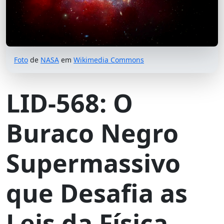
Foto
de
NASA
em
Wikimedia Commons
LID-568: O
Buraco Negro
Supermassivo
que Desafia as
Leis da Física