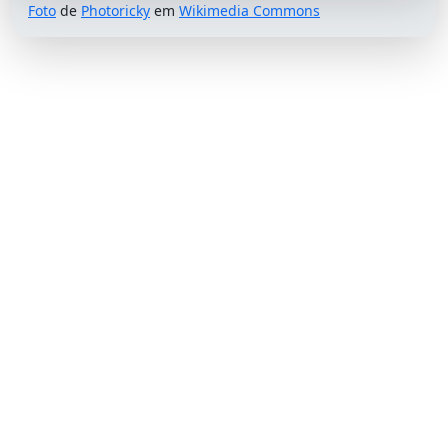
Foto
de
Photoricky
em
Wikimedia Commons