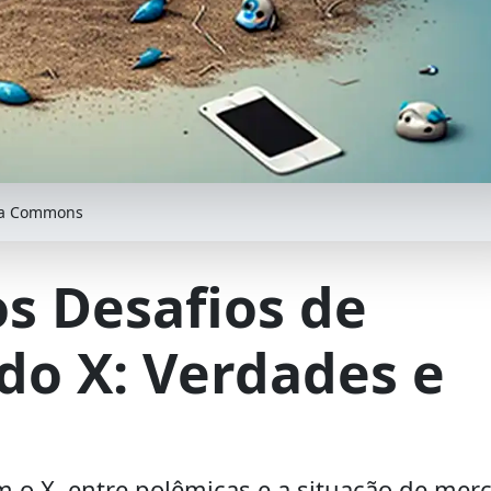
dia Commons
os Desafios de
do X: Verdades e
 o X, entre polêmicas e a situação de mer