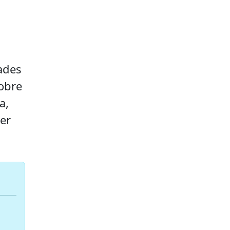
ades
obre
a,
er