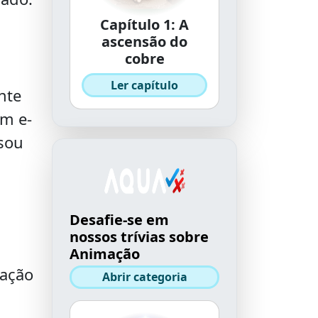
Capítulo 1: A
ascensão do
cobre
Ler capítulo
nte
um e-
sou
Desafie-se em
nossos trívias sobre
Animação
lação
Abrir categoria