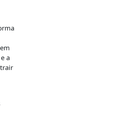
forma
r em
 e a
rair
s