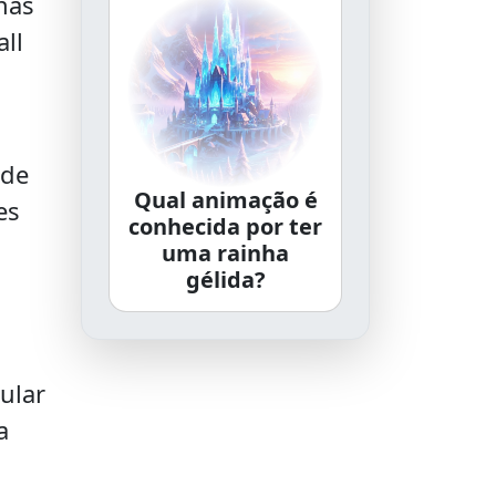
nas
ll
 de
Qual animação é
es
conhecida por ter
uma rainha
gélida?
ular
a