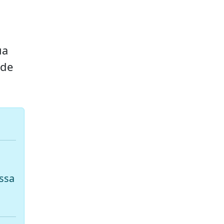
ua
 de
ssa