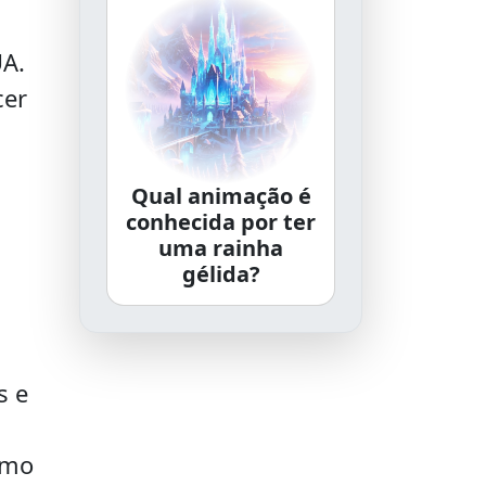
UA.
cer
Qual animação é
conhecida por ter
uma rainha
gélida?
s e
smo