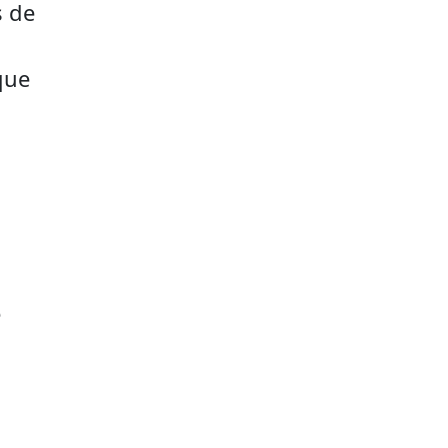
s de
que
e