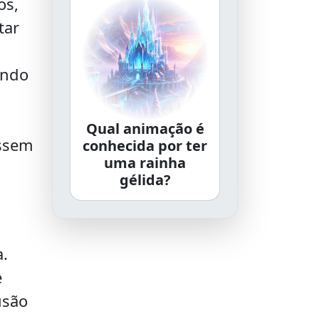
os,
tar
indo
Qual animação é
assem
conhecida por ter
uma rainha
gélida?
a.
e
usão