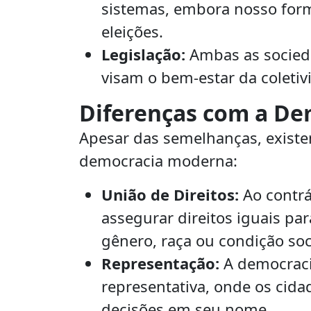
sistemas, embora nosso forma
eleições.
Legislação:
Ambas as socieda
visam o bem-estar da coletiv
Diferenças com a D
Apesar das semelhanças, exist
democracia moderna:
União de Direitos:
Ao contrá
assegurar direitos iguais p
gênero, raça ou condição soc
Representação:
A democrac
representativa, onde os cid
decisões em seu nome.