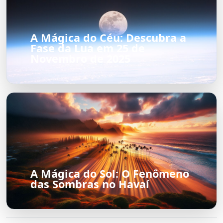
A Mágica do Céu: Descubra a
Fase da Lua em 25 de
Novembro de 2025
A Mágica do Sol: O Fenômeno
das Sombras no Havaí