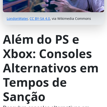
LondonWater
,
CC BY-SA 4.0
, via Wikimedia Commons
Além do PS e
Xbox: Consoles
Alternativos em
Tempos de
Sanção