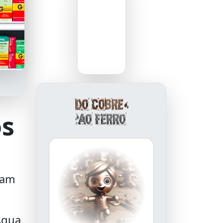
os
ram
Aqua