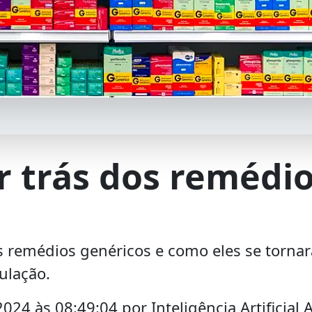
r trás dos remédi
s remédios genéricos e como eles se torna
ulação.
24 às 08:49:04 por Inteligência Artificial 