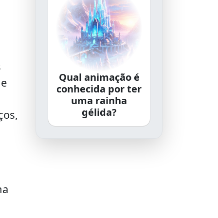
s
Qual animação é
 e
conhecida por ter
uma rainha
gélida?
ços,
ma