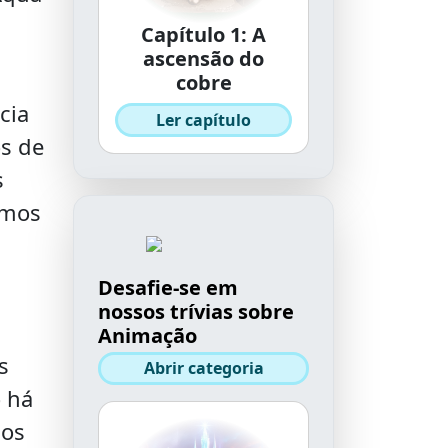
Capítulo 1: A
ascensão do
cobre
cia
Ler capítulo
s de
s
smos
Desafie-se em
nossos trívias sobre
Animação
s
Abrir categoria
 há
sos