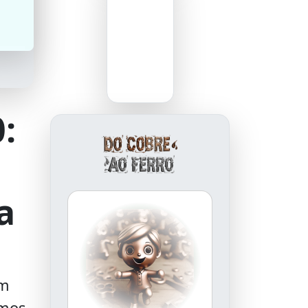
:
a
em
imos