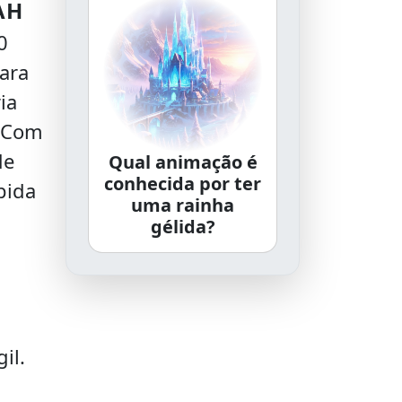
AH
0
ara
ia
. Com
de
Qual animação é
conhecida por ter
pida
uma rainha
gélida?
il.