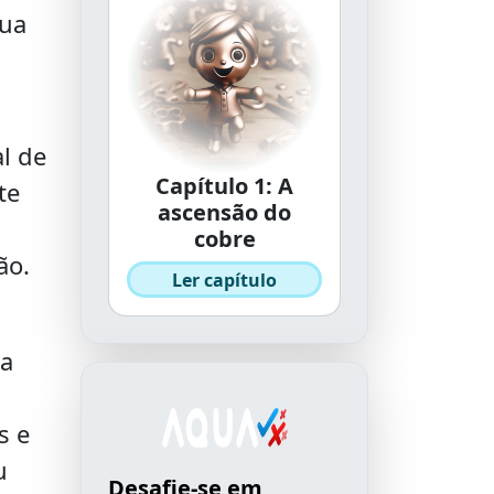
qua
l de
Capítulo 1: A
te
ascensão do
cobre
ão.
Ler capítulo
ha
s e
u
Desafie-se em