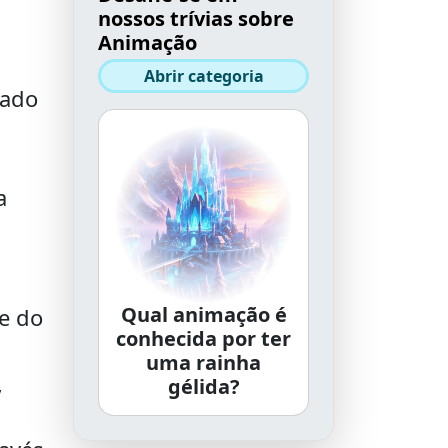
nossos trívias sobre
Animação
Abrir categoria
tado
a
Qual animação é
e do
conhecida por ter
uma rainha
,
gélida?