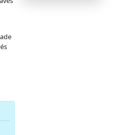
ravés
dade
vés