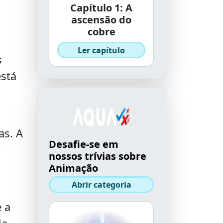
Capítulo 1: A
ascensão do
cobre
Ler capítulo
s
está
as. A
Desafie-se em
e
nossos trívias sobre
Animação
Abrir categoria
 a
da