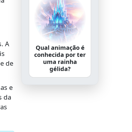
. A
Qual animação é
is
conhecida por ter
uma rainha
de de
gélida?
sas e
s da
ras