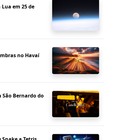
a Lua em 25 de
ombras no Havaí
m São Bernardo do
 Snake a Tetris