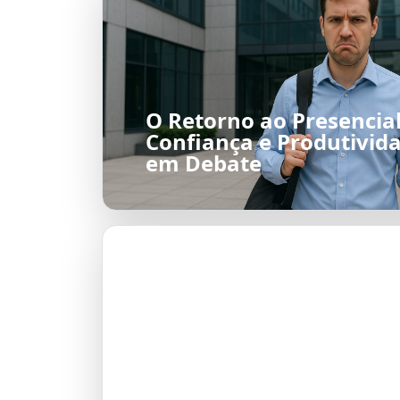
O Retorno ao Presencial
Confiança e Produtivid
em Debate
A Tragicomédia da Rela
de Gerluce e Paulinho 