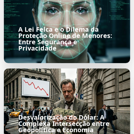
A Lei Felca e o Dilema da
Proteção Online de Menores:
Entre Segurança e
Privacidade
Desvalorização do Dólar: A
Complexa Intersecção entre
Geopolítica e Economia