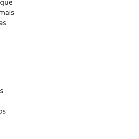
 que
 mais
as
is
os