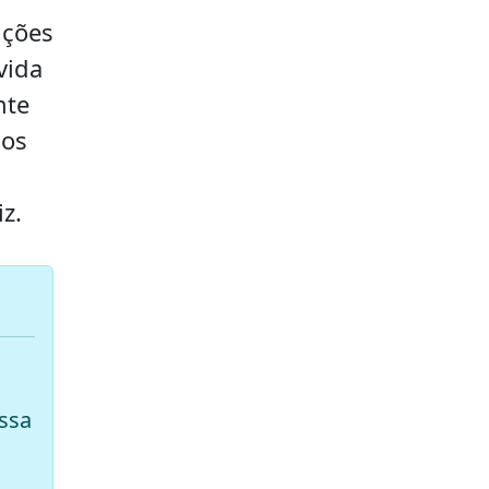
ições
vida
nte
cos
z.
ssa