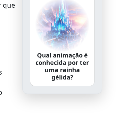
r que
Qual animação é
conhecida por ter
uma rainha
s
gélida?
o
1