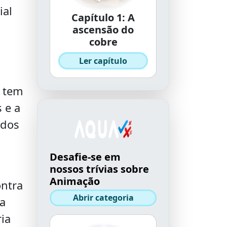
ial
Capítulo 1: A
ascensão do
cobre
Ler capítulo
1 tem
 e a
ados
Desafie-se em
nossos trívias sobre
Animação
ontra
Abrir categoria
a
ia