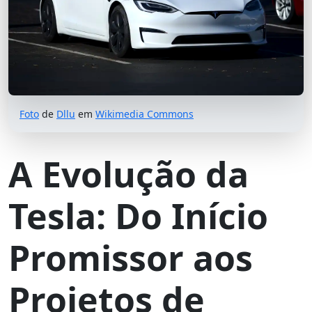
Foto
de
Dllu
em
Wikimedia Commons
A Evolução da
Tesla: Do Início
Promissor aos
Projetos de