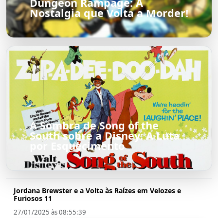
Dungeon Rampage: A
Nostalgia que Volta a Morder!
A Sombra de Song of the
South sobre a Disney: A Luta
por Esquecimento
Jordana Brewster e a Volta às Raízes em Velozes e
Furiosos 11
27/01/2025 às 08:55:39