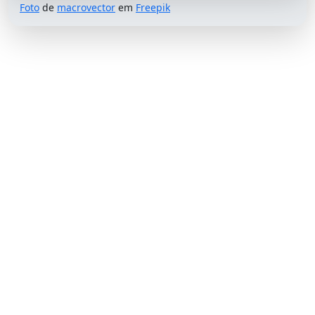
Foto
de
macrovector
em
Freepik