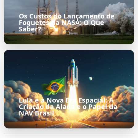
Os Custos do Lançamento de
Foguetes da NASA: O Que
Saber?
Lula e a Nova Era Espacial: A
Criação da Alada e o Papel da
NAV Brasil