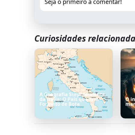
Seja o primeiro a comentar!
Curiosidades relacionad
A Geografia Surpreendente
da Itália: O País que Tem
O i
Formato de Bota
mar