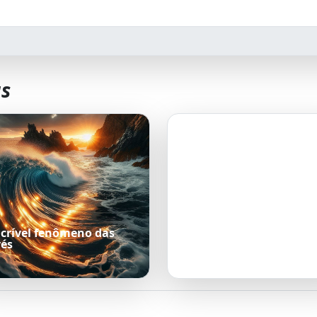
as
ncrível fenômeno das
és