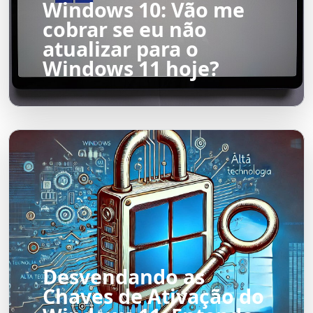
Windows 10: Vão me
cobrar se eu não
atualizar para o
Windows 11 hoje?
Desvendando as
Chaves de Ativação do